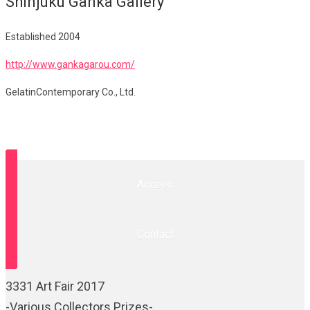
Shinjuku Ganka Gallery
Established 2004
http://www.gankagarou.com/
GelatinContemporary Co., Ltd.
Accees
Contact
3331 Art Fair 2017
-Various Collectors Prizes-