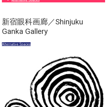
新宿眼科画廊／Shinjuku
Ganka Gallery
Alternative Spaces