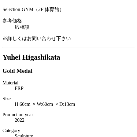
Selection-GYM（2F 体育館）
参考価格
応相談
※詳しくはお問い合わせ下さい
Yuhei Higashikata
Gold Medal
Material
FRP
Size
H:60cm × W:60cm × D:13cm
Production year
2022
Category
Sculpture