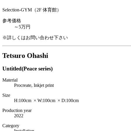
Selection-GYM（2F 体育館）
参考価格
～5万円
※詳しくはお問い合わせ下さい
Tetsuro Ohashi
Untitled(Peace series)
Material
Procreate, Inkjet print
Size
H:100cm × W:100cm × D:100cm
Production year
2022
Category
Installation