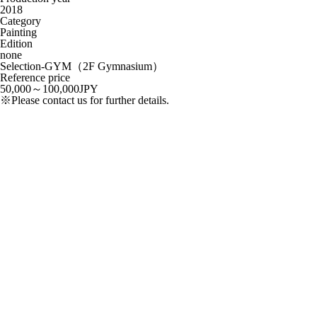
2018
Category
Painting
Edition
none
Selection-GYM（2F Gymnasium）
Reference price
50,000～100,000JPY
※Please contact us for further details.