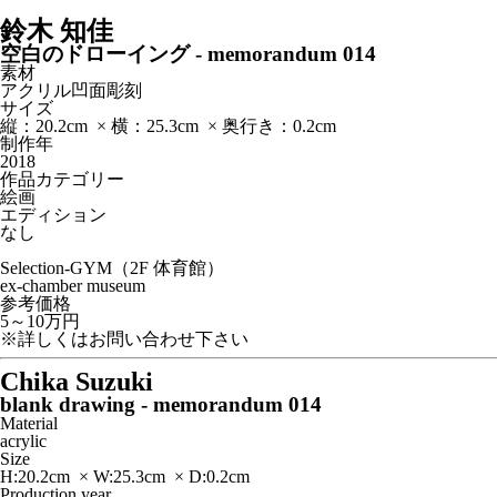
鈴木 知佳
空白のドローイング - memorandum 014
素材
アクリル凹面彫刻
サイズ
縦：20.2cm × 横：25.3cm × 奥行き：0.2cm
制作年
2018
作品カテゴリー
絵画
エディション
なし
Selection-GYM（2F 体育館）
ex-chamber museum
参考価格
5～10万円
※詳しくはお問い合わせ下さい
Chika Suzuki
blank drawing - memorandum 014
Material
acrylic
Size
H:20.2cm × W:25.3cm × D:0.2cm
Production year