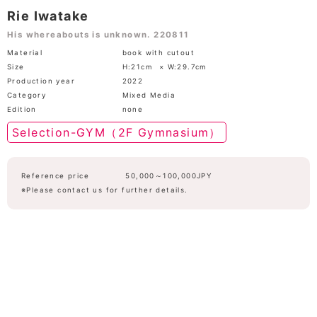
Rie Iwatake
His whereabouts is unknown. 220811
Material
book with cutout
Size
H:21cm × W:29.7cm
Production year
2022
Category
Mixed Media
Edition
none
Selection-GYM（2F Gymnasium）
Reference price
50,000～100,000JPY
※Please contact us for further details.