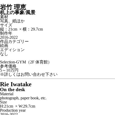
岩竹 理恵
机上の事象/風景
素材
写真、紙ほか
サイズ
縦：21cm × 横：29.7cm
制作年
2016-2022
作品カテゴリー
絵画
エディション
なし
Selection-GYM（2F 体育館）
参考価格
5～10万円
※詳しくはお問い合わせ下さい
Rie Iwatake
On the desk
Material
photograph, paper book, etc.
Size
H:21cm × W:29.7cm
Production year
2016-2022