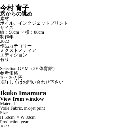
今村 育子
窓からの眺め
素材
ボイル、インクジェットプリント
サイズ
縦：50cm × 横：80cm
制作年
2022
作品カテゴリー
ミクストメディア
エディション
有り
Selection-GYM（2F 体育館）
参考価格
10～20万円
※詳しくはお問い合わせ下さい
Ikuko Imamura
View from window
Material
Voile Fabric, ink-jet print
Size
H:50cm × W:80cm
Production year
2022