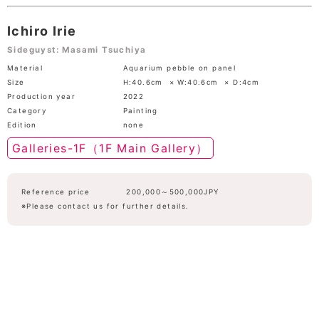
Ichiro Irie
Sideguyst: Masami Tsuchiya
Material
Aquarium pebble on panel
Size
H:40.6cm × W:40.6cm × D:4cm
Production year
2022
Category
Painting
Edition
none
Galleries-1F（1F Main Gallery）
Reference price
200,000～500,000JPY
※Please contact us for further details.