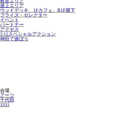
教室エリア
屋上エリア
ウッドデッキ、1Fカフェ、B1F廊下
プライズ・セレクター
イベント
パートナー
アクセス
3.11スペシャルアクション
神田で遊ぼう
会場
アーツ
千代田
3331