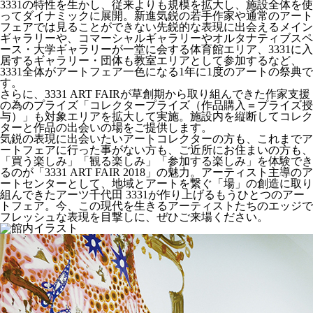
3331の特性を生かし、従来よりも規模を拡大し、施設全体を使
ってダイナミックに展開。新進気鋭の若手作家や通常のアート
フェアでは見ることができない先鋭的な表現に出会えるメイン
ギャラリーや、コマーシャルギャラリーやオルタナティブスペ
ース・大学ギャラリーが一堂に会する体育館エリア、3331に入
居するギャラリー・団体も教室エリアとして参加するなど、
3331全体がアートフェア一色になる1年に1度のアートの祭典で
す。
さらに、3331 ART FAIRが草創期から取り組んできた作家支援
の為のプライズ「コレクタープライズ（作品購入＝プライズ授
与）」も対象エリアを拡大して実施。施設内を縦断してコレク
ターと作品の出会いの場をご提供します。
気鋭の表現に出会いたいアートコレクターの方も、これまでア
ートフェアに行った事がない方も、ご近所にお住まいの方も、
「買う楽しみ」「観る楽しみ」「参加する楽しみ」を体験でき
るのが「3331 ART FAIR 2018」の魅力。アーティスト主導のア
ートセンターとして、地域とアートを繋ぐ「場」の創造に取り
組んできたアーツ千代田 3331が作り上げるもうひとつのアー
トフェア。今、この現代を生きるアーティストたちのエッジで
フレッシュな表現を目撃しに、ぜひご来場ください。