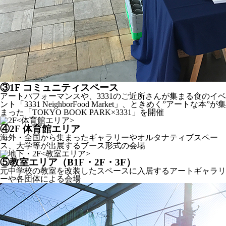
③
1F コミュニティスペース
アートパフォーマンスや、3331のご近所さんが集まる食のイベ
ント「3331 NeighborFood Market」、ときめく”アートな本”が集
まった「TOKYO BOOK PARK×3331」を開催
④
2F 体育館エリア
海外・全国から集まったギャラリーやオルタナティブスペー
ス、大学等が出展するブース形式の会場
⑤
教室エリア（B1F・2F・3F）
元中学校の教室を改装したスペースに入居するアートギャラリ
ーや各団体による会場