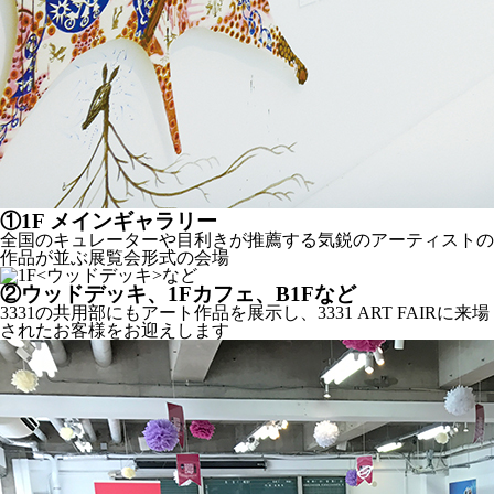
①
1F メインギャラリー
全国のキュレーターや目利きが推薦する気鋭のアーティストの
作品が並ぶ展覧会形式の会場
②
ウッドデッキ、1Fカフェ、B1Fなど
3331の共用部にもアート作品を展示し、3331 ART FAIRに来場
されたお客様をお迎えします