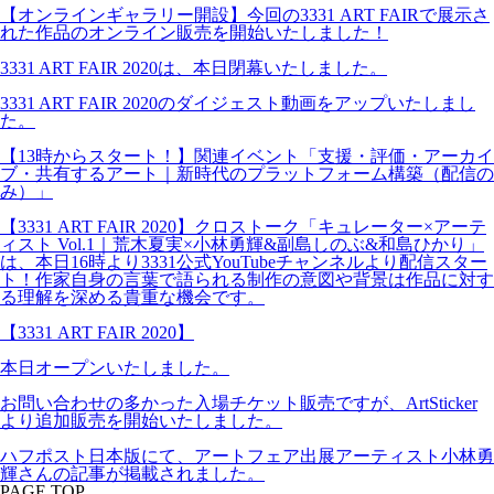
【オンラインギャラリー開設】今回の3331 ART FAIRで展示さ
れた作品のオンライン販売を開始いたしました！
3331 ART FAIR 2020は、本日閉幕いたしました。
3331 ART FAIR 2020のダイジェスト動画をアップいたしまし
た。
【13時からスタート！】関連イベント「支援・評価・アーカイ
ブ・共有するアート｜新時代のプラットフォーム構築（配信の
み）」
【3331 ART FAIR 2020】クロストーク「キュレーター×アーテ
ィスト Vol.1｜荒木夏実×小林勇輝&副島しのぶ&和島ひかり」
は、本日16時より3331公式YouTubeチャンネルより配信スター
ト！作家自身の言葉で語られる制作の意図や背景は作品に対す
る理解を深める貴重な機会です。
【3331 ART FAIR 2020】
本日オープンいたしました。
お問い合わせの多かった入場チケット販売ですが、ArtSticker
より追加販売を開始いたしました。
ハフポスト日本版にて、アートフェア出展アーティスト小林勇
輝さんの記事が掲載されました。
PAGE TOP