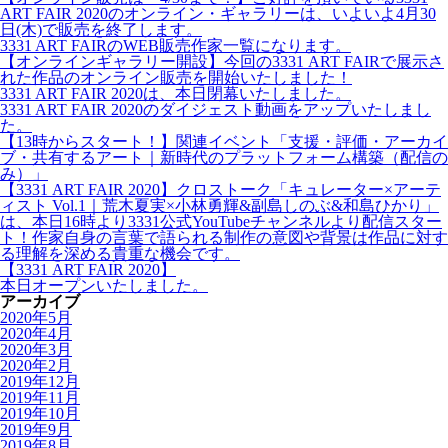
ART FAIR 2020のオンライン・ギャラリーは、いよいよ4月30
日(木)で販売を終了します。
3331 ART FAIRのWEB販売作家一覧になります。
【オンラインギャラリー開設】今回の3331 ART FAIRで展示さ
れた作品のオンライン販売を開始いたしました！
3331 ART FAIR 2020は、本日閉幕いたしました。
3331 ART FAIR 2020のダイジェスト動画をアップいたしまし
た。
【13時からスタート！】関連イベント「支援・評価・アーカイ
ブ・共有するアート｜新時代のプラットフォーム構築（配信の
み）」
【3331 ART FAIR 2020】クロストーク「キュレーター×アーテ
ィスト Vol.1｜荒木夏実×小林勇輝&副島しのぶ&和島ひかり」
は、本日16時より3331公式YouTubeチャンネルより配信スター
ト！作家自身の言葉で語られる制作の意図や背景は作品に対す
る理解を深める貴重な機会です。
【3331 ART FAIR 2020】
本日オープンいたしました。
アーカイブ
2020年5月
2020年4月
2020年3月
2020年2月
2019年12月
2019年11月
2019年10月
2019年9月
2019年8月