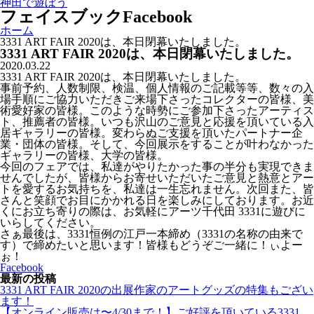
神田で遊ぼう
フェイスブック
Facebook
ホーム
3331 ART FAIR 2020は、本日閉幕いたしました。
3331 ART FAIR 2020は、本日閉幕いたしました。
2020.03.22
3331 ART FAIR 2020は、本日閉幕いたしました。
事前予約、人数制限、検温、個人情報のご記載等等、数々の入
場手順にご協力いただきご来場下さったコレクターの皆様、美
術愛好家の皆様。このような時勢にご参加下さったアーティス
ト、推薦者の皆様。いつも沢山のご意見と応援を頂いている入
居ギャラリーの皆様。変わらぬご支援を頂いたパートナー企
業・団体の皆様。そして、今回展示をすることが叶わなかった
ギャラリーの皆様、大学の皆様。
今回のフェアでは、私達がやりたかった事の半分も実現できま
せんでしたが、皆様からお寄せいただいたご意見と熱意とアー
トを愛するお気持ちを、私達は一生忘れません。次回また、皆
さんと笑顔でお目にかかれる日を楽しみにしております。お近
くにお立ち寄りの際は、お気軽にアーツ千代田 3331に遊びに
いらしてください。
さぁ最後は、3331恒例の江戸一本締め（3331の名称の由来で
す）で締めたいと思います！皆様もどうぞご一緒に！ぃよー
ぉ！
Facebook
最新の投稿
3331 ART FAIR 2020の出展作家のアートグッズの特集もござい
ます！
【オンライン販売は〜4/30まで！】ご好評を頂いている3331