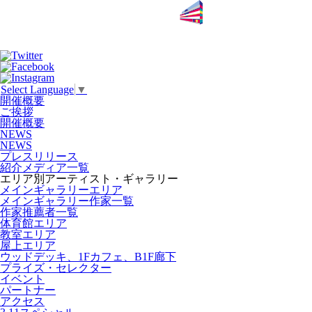
Select Language
▼
開催概要
ご挨拶
開催概要
NEWS
NEWS
プレスリリース
紹介メディア一覧
エリア別アーティスト・ギャラリー
メインギャラリーエリア
メインギャラリー作家一覧
作家推薦者一覧
体育館エリア
教室エリア
屋上エリア
ウッドデッキ、1Fカフェ、B1F廊下
プライズ・セレクター
イベント
パートナー
アクセス