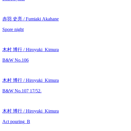
赤羽 史亮 / Fumiaki Akahane
Spore night
木村 博行 / Hiroyuki Kimura
B&W No.106
木村 博行 / Hiroyuki Kimura
B&W No.107 17/52.
木村 博行 / Hiroyuki Kimura
Act pouring_B