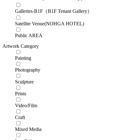
Galleries-B1F（B1F Tenant Gallery）
Satellite Venue(NOHGA HOTEL)
Public AREA
Artwork Category
Painting
Photography
Sculpture
Prints
Video/Film
Craft
Mixed Media