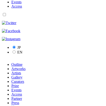
Events
Access
JP
EN
Outline
Artworks
Artists
Gallery
Curators
Prize
Events
Access
Partner
Press