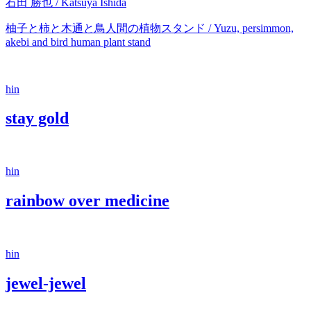
石田 勝也 / Katsuya Ishida
柚子と柿と木通と鳥人間の植物スタンド / Yuzu, persimmon,
akebi and bird human plant stand
hin
stay gold
hin
rainbow over medicine
hin
jewel-jewel