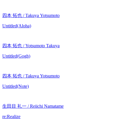
四本 拓也 / Takuya Yotsumoto
Untitled(Aloha)
四本 拓也 / Yotsumoto Takuya
Untitled(Gogh)
四本 拓也 / Takuya Yotsumoto
Untitled(Note)
生田目 礼一 / Reiichi Namatame
re:Realize