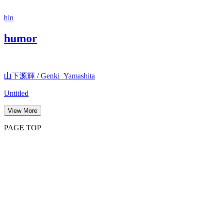
hin
humor
山下源輝 / Genki Yamashita
Untitled
View More
PAGE TOP