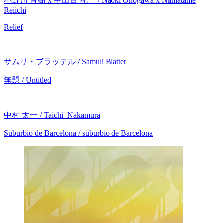
小野川 直樹 x 生田目 礼一 / Naoki Onogawa x Namatame
Reiichi
Relief
サムリ・ブラッテル / Samuli Blatter
無題 / Untitled
中村 太一 / Taichi Nakamura
Suburbio de Barcelona / suburbio de Barcelona