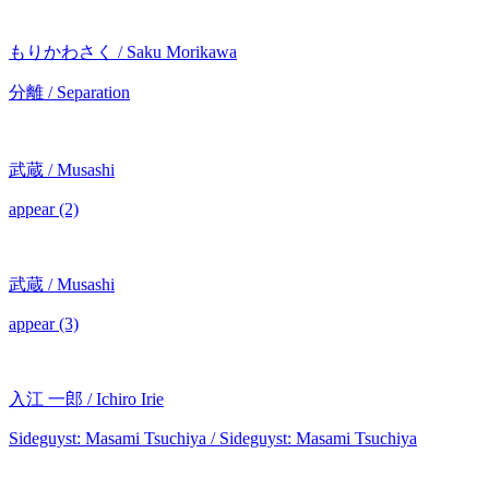
もりかわさく / Saku Morikawa
分離 / Separation
武蔵 / Musashi
appear (2)
武蔵 / Musashi
appear (3)
入江 一郎 / Ichiro Irie
Sideguyst: Masami Tsuchiya / Sideguyst: Masami Tsuchiya