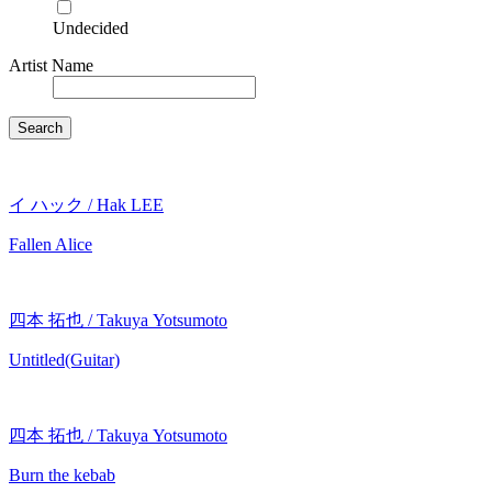
Undecided
Artist Name
Search
イ ハック / Hak LEE
Fallen Alice
四本 拓也 / Takuya Yotsumoto
Untitled(Guitar)
四本 拓也 / Takuya Yotsumoto
Burn the kebab