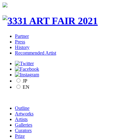
Partner
Press
History
Recommended Artist
JP
EN
Outline
Artworks
Artists
Galleries
Curators
Prize