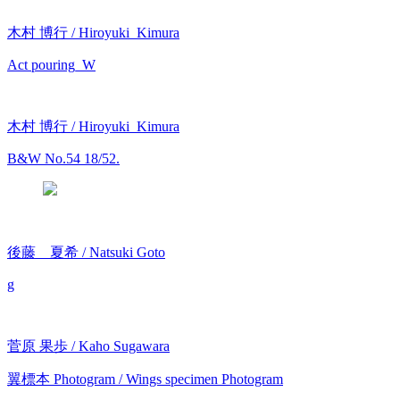
木村 博行 / Hiroyuki Kimura
Act pouring_W
木村 博行 / Hiroyuki Kimura
B&W No.54 18/52.
後藤 夏希 / Natsuki Goto
g
菅原 果歩 / Kaho Sugawara
翼標本 Photogram / Wings specimen Photogram